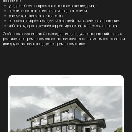
позволяет:
увидеть объемно-пространственное решение дома;
оценить соответствие стилю и предпочтениям;
рассчитать цену строительства;
согласовать проект с администрацией при подаче на разрешение;
избежать дорогостоящих корректировок на этапе строительства.
Особенно актуален такой подход для индивидуальных решений — когда
речь идет о современном одноэтажном доме с панорамным остеклением
или двухэтажном коттедже в современном стиле.