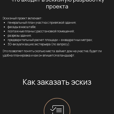
проекта
Эскизный проект включает:
генеральный план участка с привязкой здания;
фасады в масштабе;
Браво Вилла
поэтажные планы с расстановкой помещений;
разрезы здания;
Политика
предварительный расчет площади — в квадратных метрах;
ИП Рысев Андрей
3D-визуализацию экстерьера (по запросу).
конфиденциальности
Викторович
Это позволяет понять сколько места займет дом на участке, будет ли
ИНН 502503208098
удобна планировка и как он впишется в ландшафт.
Как заказать эскиз