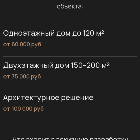
объекта:
Я согласен с
политикой конфиденциальности
Оставить заявку
Одноэтажный дом до 120 м²
от 60 000 руб
Двухэтажный дом 150–200 м²
Контакты
от 75 000 руб
8 (499) 714 68 51
8 (977) 389 72 93
Архитектурное решение
info@bravovilla.ru
от 100 000 руб
Московская обл, г. Лобня,
ул. Лейтенанта Бойко, д.47
г. Москва, Щелковское ш., д. 100
Что входит в эскизную разработку