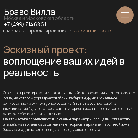
Браво Вилла
Москва и Московская область
+7 (499) 714 68 51
Главная
/
Проектирование
/
Эскизный проект
Эскизный проект:
воплощение ваших идей в
реальность
Эскизное проектирование — это начальный этап создания частного жилого
дома, на котором формируется облик, габариты, функциональное
зонирование и архитектурное решение. Это не набор чертежей, а
визуализация будущего пространства, ориентированного на конкретный
участок и образ жизни владельца.
На этом этапе определяются ключевые параметры: площадь, количество
этажей, материалы фасада, наличие террасы, гаража или гостевой зоны.
Здесь закладывается основа для последующего проекта.