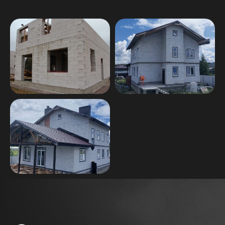
то можно заказать индивидуальный
проект, чтобы учесть все особенности
Оставьте заявку на подробный расчет
стоимости и сроков строительства.
С вами свяжется наш инженер-
архитектор
+7
Узнать стоимость
Нажимая на кнопку «Узнать стоимость»,
вы соглашаетесь
на обработку