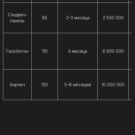
Сэндвич-
85
2–3 месяца
2 500 000
т
панель
К
Соблюдение сроков
Газобетон
110
4 месяца
6 600 000
э
Сдаем строго в срок,
указанный в договоре
Кирпич
120
5–6 месяцев
10 000 000