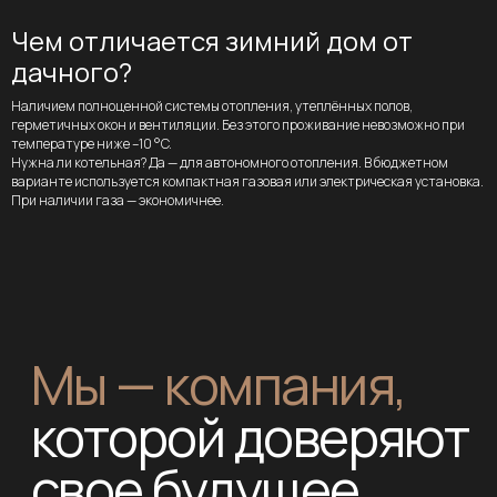
Комфортные условия
сотрудничества
Чем отличается зимний дом от
дачного?
Приедем к вам на участок или
встретимся в удобном для вас месте
Наличием полноценной системы отопления, утеплённых полов,
герметичных окон и вентиляции. Без этого проживание невозможно при
температуре ниже –10 °C.
Нужна ли котельная? Да — для автономного отопления. В бюджетном
варианте используется компактная газовая или электрическая установка.
При наличии газа — экономичнее.
Строим под ключ
Вам не нужно искать отдельных
подрядчиков на строительные,
инженерные и отделочные работы