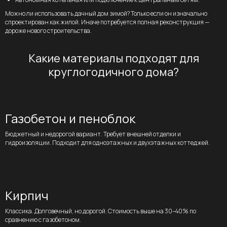
Можно ли использовать дачный дом зимой? Только если он изначально
спроектирован как жилой. Иначе потребуется полная реконструкция —
дороже нового строительства.
Какие материалы подходят для
круглогодичного дома?
Газобетон и пеноблок
Спроектируем
Бюджетный и недорогой вариант. Требует внешней отделки и
гидроизоляции. Подходит для одноэтажных и двухэтажных коттеджей.
и построим
идеальный дом
с учётом всех
ваших пожеланий
Кирпич
Классика. Долговечный, но дорогой. Стоимость выше на 30–40% по
сравнению с газобетоном.
Если вам не подходят готовые решения,