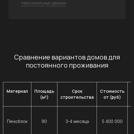
которой доверяют
свое будущее
Сравнение вариантов домов для
постоянного проживания
Проверенные временем
Материал
Площадь
Срок
Стоимость
стройматериалы
(м²)
строительства
от (руб)
Используются качественные материалы
от известных производителей
Пеноблок
90
3–4 месяца
5 400 000