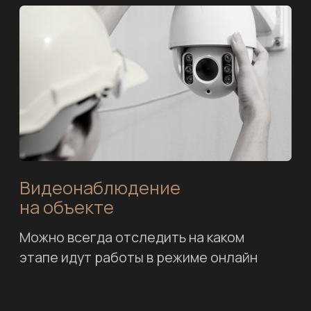
Я согласен с
политикой конфиденциальности
Оставить заявку
Контакты
8 (499) 714 68 51
8 (977) 389 72 93
info@bravovilla.ru
Московская обл, г. Лобня,
ул. Лейтенанта Бойко, д.47
г. Москва, Щелковское ш., д. 100