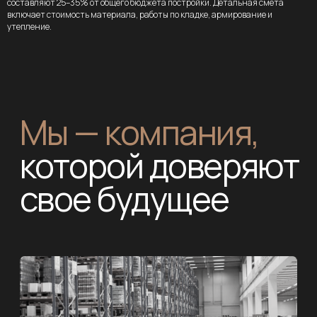
составляют 25–35% от общего бюджета постройки. Детальная смета
включает стоимость материала, работы по кладке, армирование и
утепление.
Строим под ключ
Вам не нужно искать отдельных
подрядчиков на строительные,
инженерные и отделочные работы