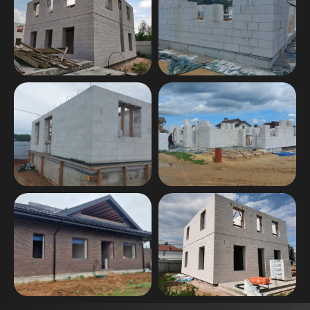
Оставьте заявку на подробный расчет
стоимости и сроков строительства.
С вами свяжется наш инженер-
архитектор
+7
Узнать стоимость
Нажимая на кнопку «Узнать стоимость»,
вы соглашаетесь
на обработку
персональных данных