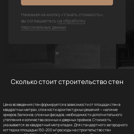
Соблюдение сроков
Сдаем строго в срок,
указанный в договоре
Сколько стоит строительство стен
Комфортные условия
Цена возведения стен формируется в зависимости от площади стен в
сотрудничества
квадратных метрах, сложности архитектурных решений — наличие
эркеров, балконов, сложных фасадов, необходимости дополнительного
Приедем к вам на участок или
утепления и количества оконных и дверных проёмов. Стоимость
встретимся в удобном для вас месте
указывается за квадратный метр кладки. Для стандартного загородного
коттеджа площадью 150–200 м² расходы на строительство стен