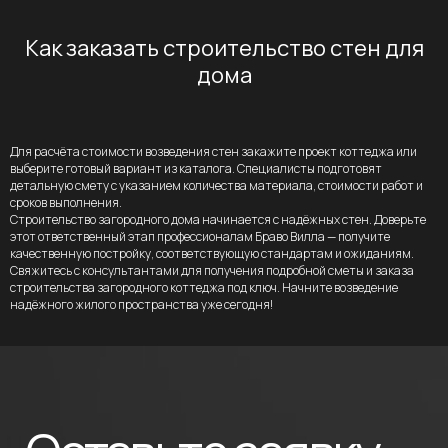
Как заказать строительство стен для
дома
Для расчёта стоимости возведения стен закажите проект коттеджа или
выберите готовый вариант из каталога. Специалисты подготовят
детальную смету с указанием количества материала, стоимости работ и
сроков выполнения.
Строительство загородного дома начинается с надёжных стен. Доверьте
этот ответственный этап профессионалам Браво Вилла — получите
качественную постройку, соответствующую стандартам и ожиданиям.
Свяжитесь с консультантами для получения подробной сметы и заказа
строительства загородного коттеджа под ключ. Начните возведение
надёжного жилого пространства уже сегодня!