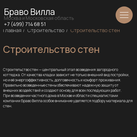
Браво Вилла
Москва и Московская область
+7 (499) 714 68 51
Главная
/
Строительство
/
Строительство стен
Строительство стен
Строительство стен — центральный этап возведения загородного
коттеджа. От качества кладки зависит не только внешний вид постройки,
но и её энергоэффективность, долговечность и комфорт проживания.
Правильно возведенные стены обеспечивают надежную защиту от
внешних воздействий и создают основу для всех последующих работ.
При возведении частного дома в Москве и области специалистами
компании Браво Вилла особое внимание уделяется подбору материала для
стен.