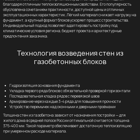
благодаря отличным теплоизоляционным свойствам. Его популярность
обусловлена сочетанием практичности, доступной цены и отличных
эксплуатационных характеристик. Лёгкий материал снижает нагрузку на
фундамент, а крупный формат блоков ускоряет процесс строительства.
Индивидуальный подход позволяет адаптировать постройку под
климатические условия региона, бюджет проекта и архитектурные
предпочтения заказчика.
Технология возведения стен из
газобетонных блоков
Гидроизоляция основания фундамента
Укладка первого ряда блоков с обязательной проверкой горизонтали
Последовательная кладка рядов с перевязкой швов
Армирование через каждые 3–4 ряда для повышения прочности
Устройство перемычек над оконными и дверными проёмами
Толщина стен из газобетона зависит от назначения постройки — для
жилого дома в средней полосе России оптимальной считается толщина
375–400 мм. Такой параметр обеспечивает достаточную теплоизоляцию
при умеренном расходе материала.