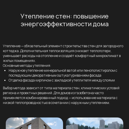
Утепление стен: повышение
энергоэффективности дома
Утепление — обязательный элемент строительства стен для загородного
коттеджа. Дополнительная теплоизоляция снижает теплопотери,
Спроектируем
уменьшает расходы на отопление и создаёт комфортный микроклимат в
жилых помещениях.
и построим
Основные методы утепления:
идеальный дом
Наружное утепление минеральной ватой или пенополистиролом с
последующим декоративным оштукатуриванием фасада
с учётом всех
Отделка фасада кирпичом с закладкой утеплителя между слоями
ваших пожеланий
Выбор метода зависит от типа материала стен, климатических условий
региона и проектных решений. Для домов из газобетона часто
применяется комбинированный подход — использование материала с
низкой теплопроводностью в сочетании с наружным утеплением.
Если вам не подходят готовые решения,
то можно заказать индивидуальный
проект, чтобы учесть все особенности