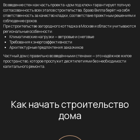
8 (977) 389 72 93
Возведение стен как часть проекта «дом под ключ» гарантирует полную
согласованность всех этапов строительства. Браво Вилла берёт на себя
info@bravovilla.ru
ответственность за качество кладки, соответствие проектным решениям и
соблюдение сроков.
Московская обл, г. Лобня,
При строительстве загородного коттеджа в Москве и области учитываются
ул. Лейтенанта Бойко, д.47
региональные особенности:
г. Москва, Щелковское ш., д. 100
Климатические нагрузки — ветровые и снеговые
Требования к энергоэффективности
Архитектурные предпочтения заказчиков
Частный дом с правильно возведёнными стенами — это надёжное жилое
пространство, которое прослужит десятилетиями без необходимости
капитального ремонта.
Браво Вилла
Политика
ИП Рысев Андрей
Как начать строительство
конфиденциальности
Викторович
ИНН 502503208098
дома